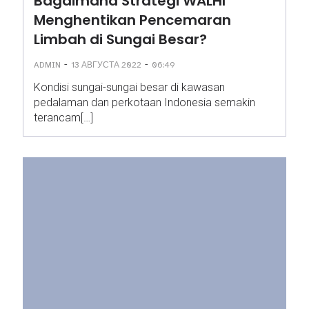
Bagaimana Strategi WALHI
Menghentikan Pencemaran
Limbah di Sungai Besar?
-
-
ADMIN
13 АВГУСТА 2022
06:49
Kondisi sungai-sungai besar di kawasan
pedalaman dan perkotaan Indonesia semakin
terancam[…]